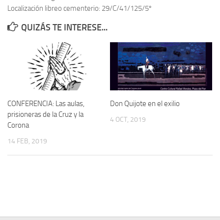
Localización libreo cementerio: 29/C/41/125/5º
Contacto
QUIZÁS TE INTERESE...
Memoria Histórica
Investigación previa de la represión en Talavera de la Reina (1937-
1947).
Informe Represión en Toledo 1936-1947 | Buscador
Informe de la fosa de abril de 1939 de Tembleque
CONFERENCIA: Las aulas,
Don Quijote en el exilio
Enciclopedia Republicana
prisioneras de la Cruz y la
4 OCT, 2019
Corona
Militantes históricos IR
14 FEB, 2019
Personajes republicanos
Izquierda Republicana. Agrupaciones y Militantes (1934-1939)
Izquierda Republicana. Navarra
Izquierda Republicana. Galicia
Textos esenciales del republicanismo