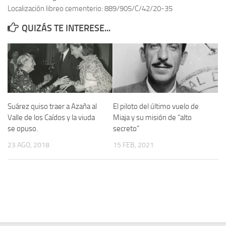
Localización libreo cementerio: 889/905/C/42/20-35
Contacto
QUIZÁS TE INTERESE...
Memoria Histórica
Investigación previa de la represión en Talavera de la Reina (1937-
1947).
Informe Represión en Toledo 1936-1947 | Buscador
Informe de la fosa de abril de 1939 de Tembleque
Suárez quiso traer a Azaña al
El piloto del último vuelo de
Enciclopedia Republicana
Valle de los Caídos y la viuda
Miaja y su misión de “alto
se opuso.
secreto”
Militantes históricos IR
23 AGO, 2018
15 FEB, 2021
Personajes republicanos
Izquierda Republicana. Agrupaciones y Militantes (1934-1939)
Izquierda Republicana. Navarra
Izquierda Republicana. Galicia
Textos esenciales del republicanismo