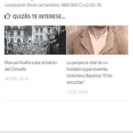
Localización libreo cementerio: 889/905/C/42/20-35
Contacto
QUIZÁS TE INTERESE...
Memoria Histórica
Investigación previa de la represión en Talavera de la Reina (1937-
1947).
Informe Represión en Toledo 1936-1947 | Buscador
Informe de la fosa de abril de 1939 de Tembleque
Manuel Azaña sube al balcón
La peripecia vital de un
Enciclopedia Republicana
del Concello
fusilado superviviente:
Victoriano Bautista “El tío
Militantes históricos IR
30 SEP, 2019
resucitao”
Personajes republicanos
1 JUN, 2026
Izquierda Republicana. Agrupaciones y Militantes (1934-1939)
Izquierda Republicana. Navarra
Izquierda Republicana. Galicia
Textos esenciales del republicanismo