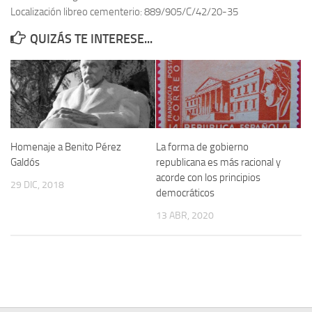
Localización libreo cementerio: 889/905/C/42/20-35
Contacto
QUIZÁS TE INTERESE...
Memoria Histórica
Investigación previa de la represión en Talavera de la Reina (1937-
1947).
Informe Represión en Toledo 1936-1947 | Buscador
Informe de la fosa de abril de 1939 de Tembleque
Homenaje a Benito Pérez
La forma de gobierno
Enciclopedia Republicana
Galdós
republicana es más racional y
acorde con los principios
Militantes históricos IR
29 DIC, 2018
democráticos
Personajes republicanos
13 ABR, 2020
Izquierda Republicana. Agrupaciones y Militantes (1934-1939)
Izquierda Republicana. Navarra
Izquierda Republicana. Galicia
Textos esenciales del republicanismo