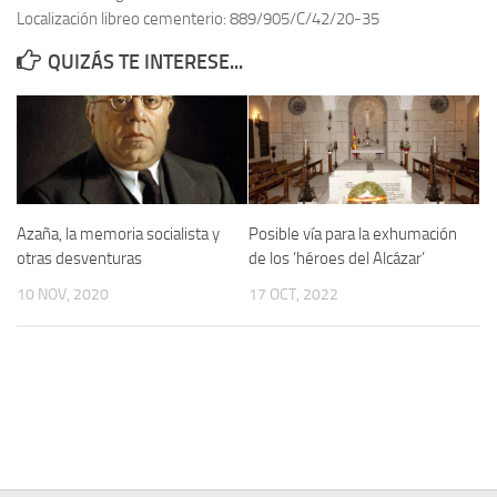
Localización libreo cementerio: 889/905/C/42/20-35
Contacto
QUIZÁS TE INTERESE...
Memoria Histórica
Investigación previa de la represión en Talavera de la Reina (1937-
1947).
Informe Represión en Toledo 1936-1947 | Buscador
Informe de la fosa de abril de 1939 de Tembleque
Azaña, la memoria socialista y
Posible vía para la exhumación
Enciclopedia Republicana
otras desventuras
de los ‘héroes del Alcázar’
Militantes históricos IR
10 NOV, 2020
17 OCT, 2022
Personajes republicanos
Izquierda Republicana. Agrupaciones y Militantes (1934-1939)
Izquierda Republicana. Navarra
Izquierda Republicana. Galicia
Textos esenciales del republicanismo