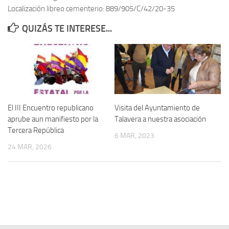
Localización libreo cementerio: 889/905/C/42/20-35
Contacto
QUIZÁS TE INTERESE...
Memoria Histórica
Investigación previa de la represión en Talavera de la Reina (1937-
1947).
Informe Represión en Toledo 1936-1947 | Buscador
Informe de la fosa de abril de 1939 de Tembleque
El III Encuentro republicano
Visita del Ayuntamiento de
Enciclopedia Republicana
aprube aun manifiesto por la
Talavera a nuestra asociación
Tercera República
Militantes históricos IR
6 MAR, 2023
24 MAR, 2026
Personajes republicanos
Izquierda Republicana. Agrupaciones y Militantes (1934-1939)
Izquierda Republicana. Navarra
Izquierda Republicana. Galicia
Textos esenciales del republicanismo