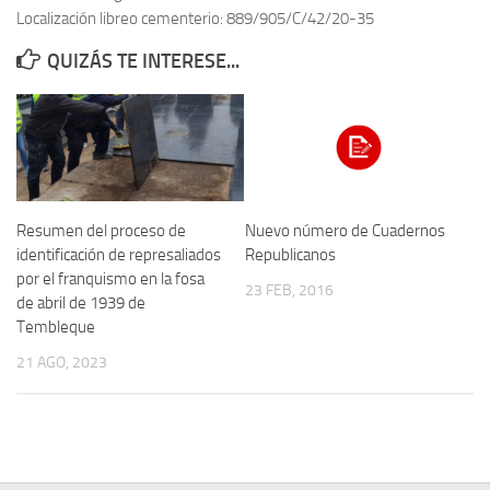
Localización libreo cementerio: 889/905/C/42/20-35
Contacto
QUIZÁS TE INTERESE...
Memoria Histórica
Investigación previa de la represión en Talavera de la Reina (1937-
1947).
Informe Represión en Toledo 1936-1947 | Buscador
Informe de la fosa de abril de 1939 de Tembleque
Resumen del proceso de
Nuevo número de Cuadernos
Enciclopedia Republicana
identificación de represaliados
Republicanos
por el franquismo en la fosa
Militantes históricos IR
23 FEB, 2016
de abril de 1939 de
Personajes republicanos
Tembleque
Izquierda Republicana. Agrupaciones y Militantes (1934-1939)
21 AGO, 2023
Izquierda Republicana. Navarra
Izquierda Republicana. Galicia
Textos esenciales del republicanismo