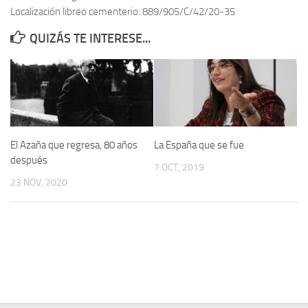
Localización libreo cementerio: 889/905/C/42/20-35
Contacto
QUIZÁS TE INTERESE...
Memoria Histórica
Investigación previa de la represión en Talavera de la Reina (1937-
1947).
Informe Represión en Toledo 1936-1947 | Buscador
Informe de la fosa de abril de 1939 de Tembleque
El Azaña que regresa, 80 años
La España que se fue
Enciclopedia Republicana
después
7 OCT, 2019
Militantes históricos IR
23 NOV, 2020
Personajes republicanos
Izquierda Republicana. Agrupaciones y Militantes (1934-1939)
Izquierda Republicana. Navarra
Izquierda Republicana. Galicia
Textos esenciales del republicanismo