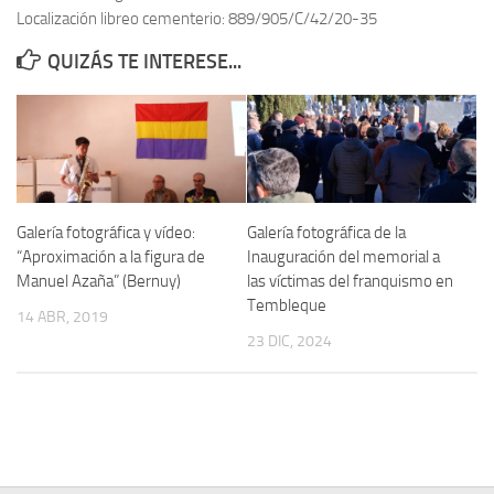
Localización libreo cementerio: 889/905/C/42/20-35
Contacto
QUIZÁS TE INTERESE...
Memoria Histórica
Investigación previa de la represión en Talavera de la Reina (1937-
1947).
Informe Represión en Toledo 1936-1947 | Buscador
Informe de la fosa de abril de 1939 de Tembleque
Galería fotográfica y vídeo:
Galería fotográfica de la
Enciclopedia Republicana
“Aproximación a la figura de
Inauguración del memorial a
Manuel Azaña” (Bernuy)
las víctimas del franquismo en
Militantes históricos IR
Tembleque
14 ABR, 2019
Personajes republicanos
23 DIC, 2024
Izquierda Republicana. Agrupaciones y Militantes (1934-1939)
Izquierda Republicana. Navarra
Izquierda Republicana. Galicia
Textos esenciales del republicanismo