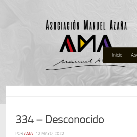
Inicio
As
334 – Desconocido
POR
AMA
· 12 MAYO, 2022