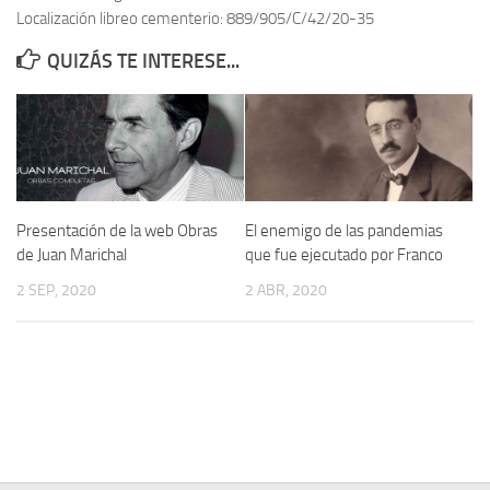
Localización libreo cementerio: 889/905/C/42/20-35
Contacto
QUIZÁS TE INTERESE...
Memoria Histórica
Investigación previa de la represión en Talavera de la Reina (1937-
1947).
Informe Represión en Toledo 1936-1947 | Buscador
Informe de la fosa de abril de 1939 de Tembleque
Presentación de la web Obras
El enemigo de las pandemias
Enciclopedia Republicana
de Juan Marichal
que fue ejecutado por Franco
Militantes históricos IR
2 SEP, 2020
2 ABR, 2020
Personajes republicanos
Izquierda Republicana. Agrupaciones y Militantes (1934-1939)
Izquierda Republicana. Navarra
Izquierda Republicana. Galicia
Textos esenciales del republicanismo