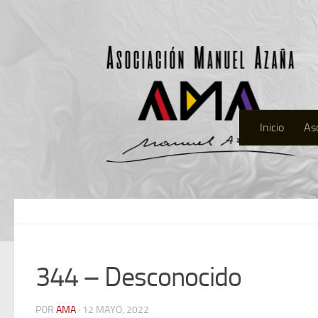
Inicio
As
344 – Desconocido
POR
AMA
· 12 MAYO, 2022