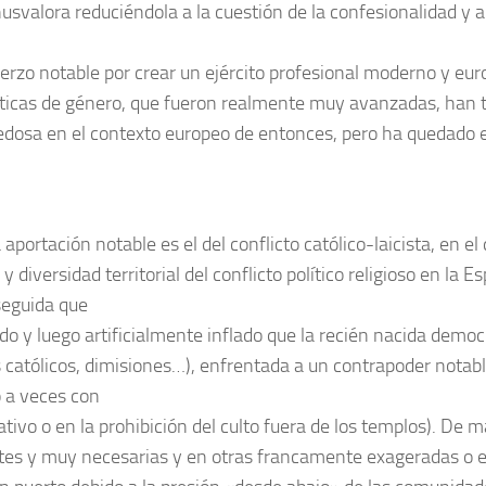
svalora reduciéndola a la cuestión de la confesionalidad y a 
uerzo notable por crear un ejército profesional moderno y eur
íticas de género, que fueron realmente muy avanzadas, han 
ovedosa en el contexto europeo de entonces, pero ha quedado
aportación notable es el del conflicto católico-laicista, en el
 y diversidad territorial del conflicto político religioso en la
seguida que
 y luego artificialmente inflado que la recién nacida democ
s católicos, dimisiones…), enfrentada a un contrapoder nota
 a veces con
tivo o en la prohibición del culto fuera de los templos). De
ntes y muy necesarias y en otras francamente exageradas o est