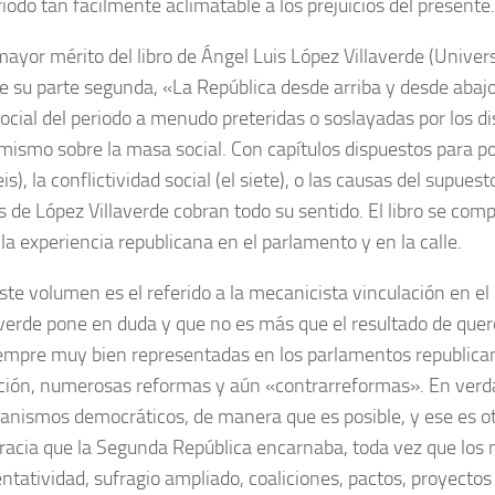
odo tan fácilmente aclimatable a los prejuicios del presente.
mayor mérito del libro de Ángel Luis López Villaverde (Univers
de su parte segunda, «La República desde arriba y desde abajo
cial del periodo a menudo preteridas o soslayadas por los di
 mismo sobre la masa social. Con capítulos dispuestos para p
s), la conflictividad social (el siete), o las causas del supue
de López Villaverde cobran todo su sentido. El libro se compl
la experiencia republicana en el parlamento y en la calle.
ste volumen es el referido a la mecanicista vinculación en el
averde pone en duda y que no es más que el resultado de querer
empre muy bien representadas en los parlamentos republicano
lación, numerosas reformas y aún «contrarreformas». En verda
ismos democráticos, de manera que es posible, y ese es otro 
acia que la Segunda República encarnaba, toda vez que los nu
tatividad, sufragio ampliado, coaliciones, pactos, proyectos 