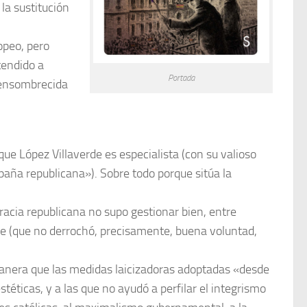
la sustitución
opeo, pero
tendido a
Portada
 ensombrecida
 que López Villaverde es especialista (con su valioso
 España republicana»). Sobre todo porque sitúa la
racia republicana no supo gestionar bien, entre
ble (que no derrochó, precisamente, buena voluntad,
 manera que las medidas laicizadoras adoptadas «desde
éticas, y a las que no ayudó a perfilar el integrismo