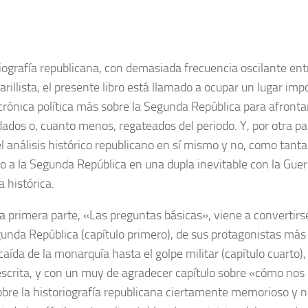
liografía republicana, con demasiada frecuencia oscilante ent
illista, el presente libro está llamado a ocupar un lugar imp
 crónica política más sobre la Segunda República para afronta
dados o, cuanto menos, regateados del periodo. Y, por otra par
el análisis histórico republicano en sí mismo y no, como tanta
o a la Segunda República en una dupla inevitable con la Guerra
 histórica.
 primera parte, «Las preguntas básicas», viene a convertirse 
gunda República (capítulo primero), de sus protagonistas más n
 caída de la monarquía hasta el golpe militar (capítulo cuarto
crita, y con un muy de agradecer capítulo sobre «cómo nos la
re la historiografía republicana ciertamente memorioso y no