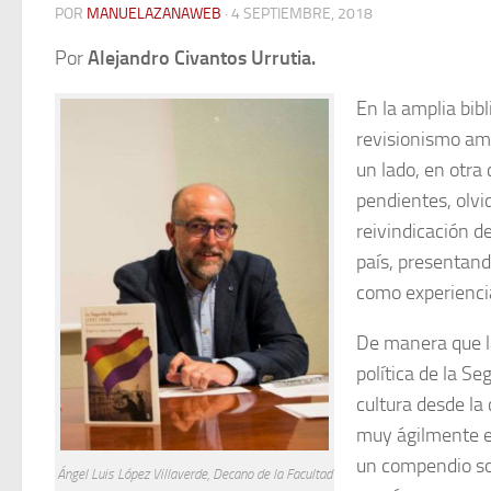
POR
MANUELAZANAWEB
· 4 SEPTIEMBRE, 2018
Por
Alejandro Civantos Urrutia.
En la amplia bib
revisionismo amar
un lado, en otra
pendientes, olvi
reivindicación d
país, presentand
como experiencia
De manera que la
política de la Se
cultura desde la
muy ágilmente es
un compendio sob
Ángel Luis López Villaverde, Decano de la Facultad