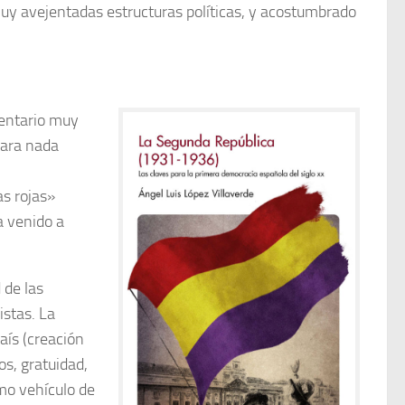
s muy avejentadas estructuras políticas, y acostumbrado
mentario muy
para nada
as rojas»
a venido a
 de las
stas. La
aís (creación
os, gratuidad,
omo vehículo de