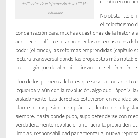
común en un peri
de Ciencias de la Información de la UCLM e
historiador.
No obstante, el 
el eclecticismo 
condensación para muchas cuestiones de la historia so
acontecer político sin acometer las repercusiones del
poder (el cinco), las reformas emprendidas (capítulo sei
lectura transversal donde las propuestas más notables 
cronología que detalla minuciosamente el día a día de 
Uno de los primeros debates que suscita con acierto e
izquierda y aún con la revolución, algo que López Vill
aisladamente. Las derechas estuvieron en realidad si
plantearon y pusieron en práctica, dentro de la legis
siempre, hasta donde pudo, supo defenderse con mecan
verdaderamente revolucionario fuera la propia democr
limpias, responsabilidad parlamentaria, nueva represen