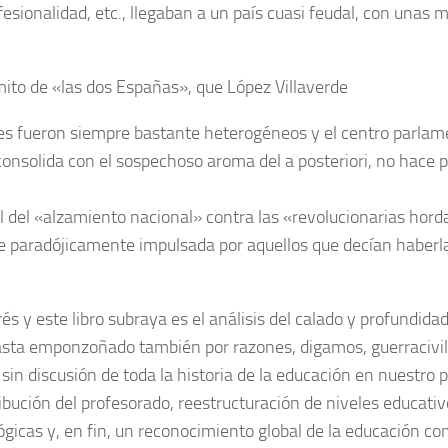
nfesionalidad, etc., llegaban a un país cuasi feudal, con una
 mito de «las dos Españas», que López Villaverde
les fueron siempre bastante heterogéneos y el centro parla
 consolida con el sospechoso aroma del a posteriori, no hace 
 del «alzamiento nacional» contra las «revolucionarias hord
fue paradójicamente impulsada por aquellos que decían haberl
 y este libro subraya es el análisis del calado y profundidad
sta emponzoñado también por razones, digamos, guerracivili
in discusión de toda la historia de la educación en nuestro p
ribución del profesorado, reestructuración de niveles educativ
gicas y, en fin, un reconocimiento global de la educación c