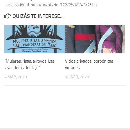
Localización libreo cementerio: 772/2ª/49/43/2º bis
Contacto
QUIZÁS TE INTERESE...
Memoria Histórica
Investigación previa de la represión en Talavera de la Reina (1937-
1947).
Informe Represión en Toledo 1936-1947 | Buscador
Informe de la fosa de abril de 1939 de Tembleque
“Mujeres, risas, arroyos. Las
Vicios privados, borbónicas
Enciclopedia Republicana
lavanderas del Tajo”
virtudes
Militantes históricos IR
4 MAR, 2019
10 AGO, 2020
Personajes republicanos
Izquierda Republicana. Agrupaciones y Militantes (1934-1939)
Izquierda Republicana. Navarra
Izquierda Republicana. Galicia
Textos esenciales del republicanismo