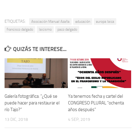
Noticias
Tienda
ETIQUETAS:
Asociación Manuel Azaña
educación
europa laica
francisco delgado
laicismo
paco delgado
QUIZÁS TE INTERESE...
Galería fotográfica: “¿Qué se
Ya tenemos fecha y cartel del
puede hacer para restaurar el
CONGRESO PLURAL “ochenta
río Tajo?”
años después”
13 DIC, 2018
4 SEP, 2019