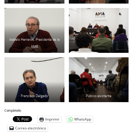
Archivo histórico
Archivo
Archivo Documental
Biografía
Isabelo Herreros, Presidente de la
Cronología fundamental de Manuel Azaña
AMA
Artículos sobre Manuel Azaña
Ochenta años sin Manuel Azaña
Bibliografías
Biblioteca
Catálogo Biblioteca
Francisco Delgado
Público asistente
Catálogo Hemeroteca
Compártelo:
Fondo Mario J. Bonilla
Imprimir
WhatsApp
Biblioteca-Novedades
Correo electrónico
Publicaciones destacadas de nuestra hemeroteca