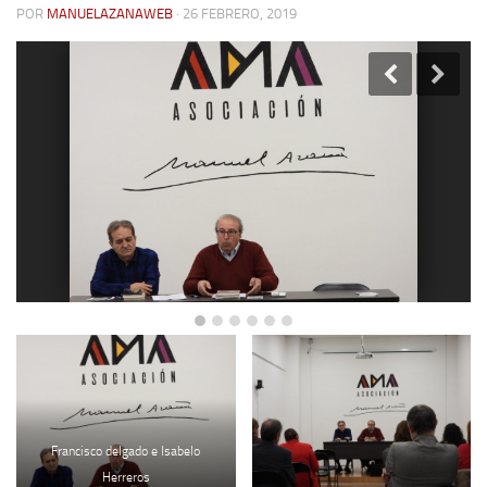
POR
MANUELAZANAWEB
· 26 FEBRERO, 2019
Contacto
Memoria Histórica
Investigación previa de la represión en Talavera de la Reina (1937-
1947).
Informe Represión en Toledo 1936-1947 | Buscador
Informe de la fosa de abril de 1939 de Tembleque
Enciclopedia Republicana
Militantes históricos IR
Personajes republicanos
Izquierda Republicana. Agrupaciones y Militantes (1934-1939)
Izquierda Republicana. Navarra
Izquierda Republicana. Galicia
Francisco delgado e Isabelo
Textos esenciales del republicanismo
Herreros