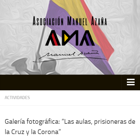
Inicio
ACTIVIDADES
Asociación
Quienes somos
Galería fotográfica: “Las aulas, prisioneras de
Actividades
la Cruz y la Corona”
Colabora