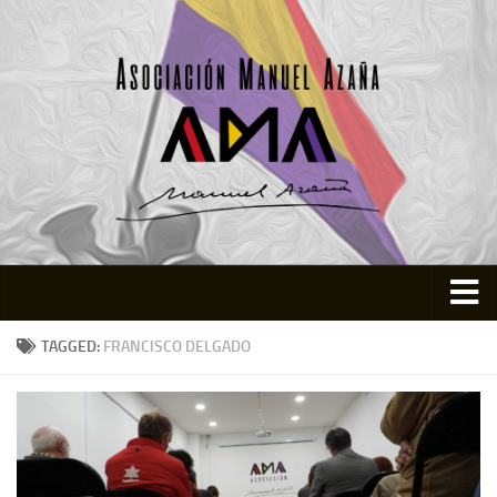
Inicio
TAGGED:
FRANCISCO DELGADO
Asociación
Quienes somos
Actividades
Colabora