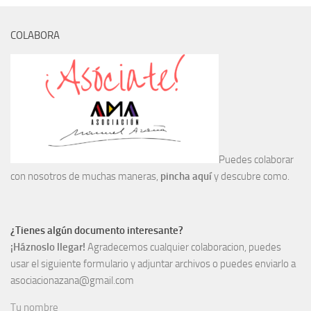
Archivo histórico
Archivo
COLABORA
Archivo Documental
Biografía
Cronología fundamental de Manuel Azaña
Artículos sobre Manuel Azaña
Ochenta años sin Manuel Azaña
Puedes colaborar
Bibliografías
con nosotros de muchas maneras,
pincha aquí
y descubre como.
Biblioteca
Catálogo Biblioteca
¿Tienes algún documento interesante?
Catálogo Hemeroteca
¡Háznoslo llegar!
Agradecemos cualquier colaboracion, puedes
Fondo Mario J. Bonilla
usar el siguiente formulario y adjuntar archivos o puedes enviarlo a
asociacionazana@gmail.com
Biblioteca-Novedades
Tu nombre
Publicaciones destacadas de nuestra hemeroteca