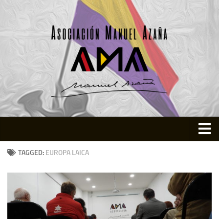
Inicio
TAGGED:
EUROPA LAICA
Asociación
Quienes somos
Actividades
Colabora