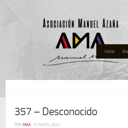
Inicio
As
357 – Desconocido
POR
AMA
· 12 MAYO, 2022