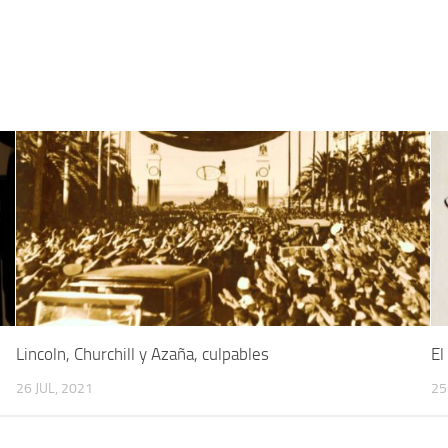
5
Lincoln, Churchill y Azaña, culpables
El
26 JUL, 2021
25