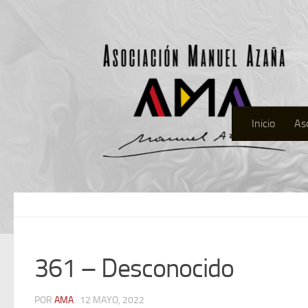
Inicio
As
361 – Desconocido
POR
AMA
· 12 MAYO, 2022