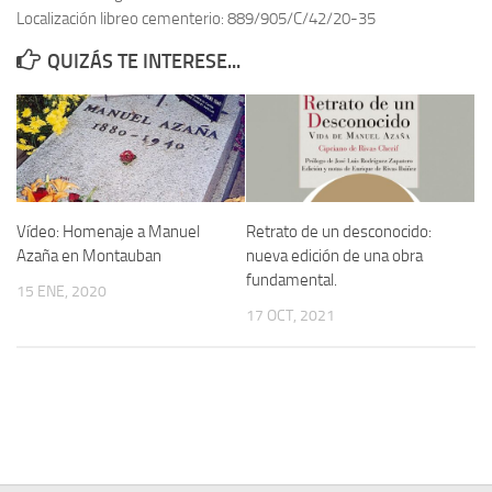
Localización libreo cementerio: 889/905/C/42/20-35
Contacto
QUIZÁS TE INTERESE...
Memoria Histórica
Investigación previa de la represión en Talavera de la Reina (1937-
1947).
Informe Represión en Toledo 1936-1947 | Buscador
Informe de la fosa de abril de 1939 de Tembleque
Vídeo: Homenaje a Manuel
Retrato de un desconocido:
Enciclopedia Republicana
Azaña en Montauban
nueva edición de una obra
fundamental.
Militantes históricos IR
15 ENE, 2020
17 OCT, 2021
Personajes republicanos
Izquierda Republicana. Agrupaciones y Militantes (1934-1939)
Izquierda Republicana. Navarra
Izquierda Republicana. Galicia
Textos esenciales del republicanismo