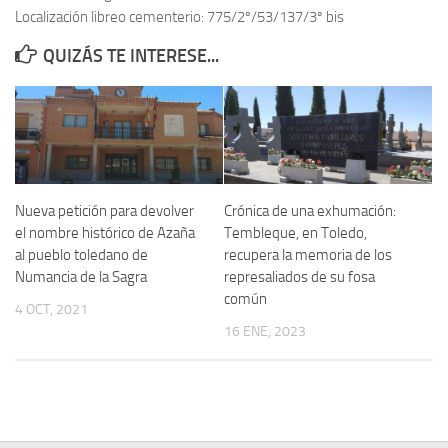
Localización libreo cementerio: 775/2º/53/137/3º bis
Contacto
QUIZÁS TE INTERESE...
Memoria Histórica
Investigación previa de la represión en Talavera de la Reina (1937-
1947).
Informe Represión en Toledo 1936-1947 | Buscador
Informe de la fosa de abril de 1939 de Tembleque
Nueva petición para devolver
Crónica de una exhumación:
Enciclopedia Republicana
el nombre histórico de Azaña
Tembleque, en Toledo,
al pueblo toledano de
recupera la memoria de los
Militantes históricos IR
Numancia de la Sagra
represaliados de su fosa
Personajes republicanos
común
4 OCT, 2021
Izquierda Republicana. Agrupaciones y Militantes (1934-1939)
16 ENE, 2023
Izquierda Republicana. Navarra
Izquierda Republicana. Galicia
Textos esenciales del republicanismo