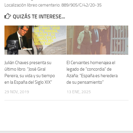
Localización libreo cementerio: 889/905/C/42/20-35
Contacto
QUIZÁS TE INTERESE...
Memoria Histórica
Investigación previa de la represión en Talavera de la Reina (1937-
1947).
Informe Represión en Toledo 1936-1947 | Buscador
Informe de la fosa de abril de 1939 de Tembleque
Julián Chaves presenta su
El Cervantes homenajea el
Enciclopedia Republicana
último libro: “José Giral
legado de “concordia” de
Pereira, su vida y su tiempo
Azaña: “España es heredera
Militantes históricos IR
en la España del Siglo XIX”
de su pensamiento”
Personajes republicanos
29 NOV, 2019
13 ENE, 2025
Izquierda Republicana. Agrupaciones y Militantes (1934-1939)
Izquierda Republicana. Navarra
Izquierda Republicana. Galicia
Textos esenciales del republicanismo