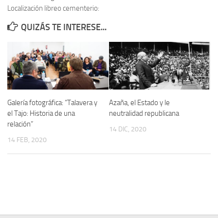
Localización libreo cementerio:
Contacto
QUIZÁS TE INTERESE...
Memoria Histórica
Investigación previa de la represión en Talavera de la Reina (1937-
1947).
Informe Represión en Toledo 1936-1947 | Buscador
Informe de la fosa de abril de 1939 de Tembleque
Galería fotográfica: “Talavera y
Azaña, el Estado y le
Enciclopedia Republicana
el Tajo: Historia de una
neutralidad republicana
relación”
Militantes históricos IR
14 DIC, 2020
14 FEB, 2020
Personajes republicanos
Izquierda Republicana. Agrupaciones y Militantes (1934-1939)
Izquierda Republicana. Navarra
Izquierda Republicana. Galicia
Textos esenciales del republicanismo