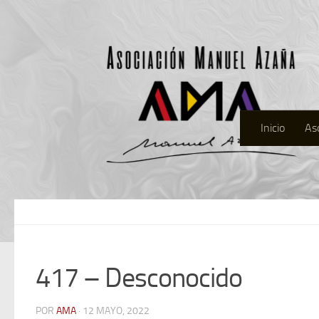
Inicio
As
417 – Desconocido
POR
AMA
· 12 MAYO, 2022