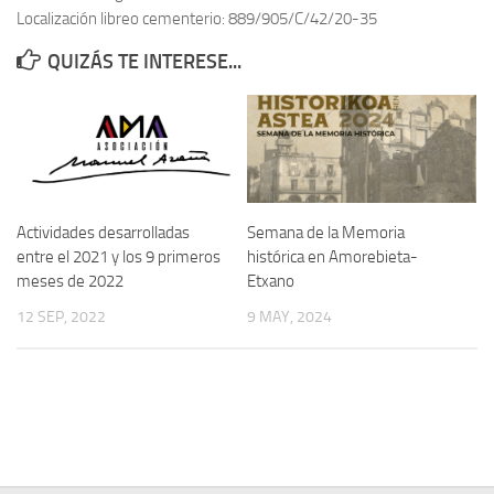
Localización libreo cementerio: 889/905/C/42/20-35
Contacto
QUIZÁS TE INTERESE...
Memoria Histórica
Investigación previa de la represión en Talavera de la Reina (1937-
1947).
Informe Represión en Toledo 1936-1947 | Buscador
Informe de la fosa de abril de 1939 de Tembleque
Actividades desarrolladas
Semana de la Memoria
Enciclopedia Republicana
entre el 2021 y los 9 primeros
histórica en Amorebieta-
meses de 2022
Etxano
Militantes históricos IR
12 SEP, 2022
9 MAY, 2024
Personajes republicanos
Izquierda Republicana. Agrupaciones y Militantes (1934-1939)
Izquierda Republicana. Navarra
Izquierda Republicana. Galicia
Textos esenciales del republicanismo