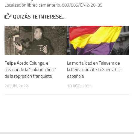
Localización libreo cementerio: 889/905/C/42/20-35
Contacto
QUIZÁS TE INTERESE...
Memoria Histórica
Investigación previa de la represión en Talavera de la Reina (1937-
1947).
Informe Represión en Toledo 1936-1947 | Buscador
Informe de la fosa de abril de 1939 de Tembleque
Felipe Acedo Colunga, el
La mortalidad en Talavera de
Enciclopedia Republicana
creador de la “solución final”
la Reina durante la Guerra Civil
de la represión franquista
española
Militantes históricos IR
20 JUN, 2022
10 AGO, 2021
Personajes republicanos
Izquierda Republicana. Agrupaciones y Militantes (1934-1939)
Izquierda Republicana. Navarra
Izquierda Republicana. Galicia
Textos esenciales del republicanismo