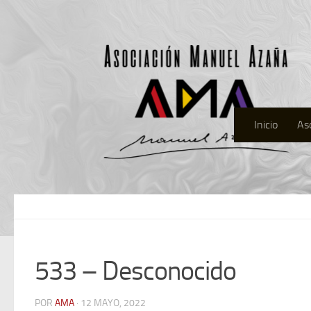
Inicio
As
533 – Desconocido
POR
AMA
· 12 MAYO, 2022