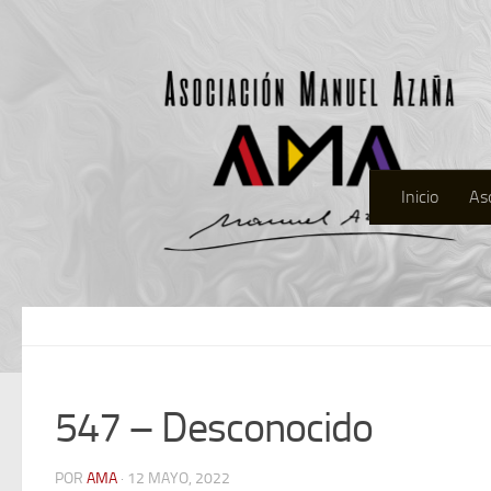
Inicio
As
547 – Desconocido
POR
AMA
· 12 MAYO, 2022