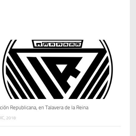
ción Republicana, en Talavera de la Reina
DIC, 2018