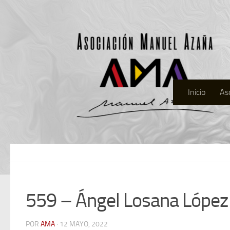
Inicio
As
559 – Ángel Losana López
POR
AMA
· 12 MAYO, 2022