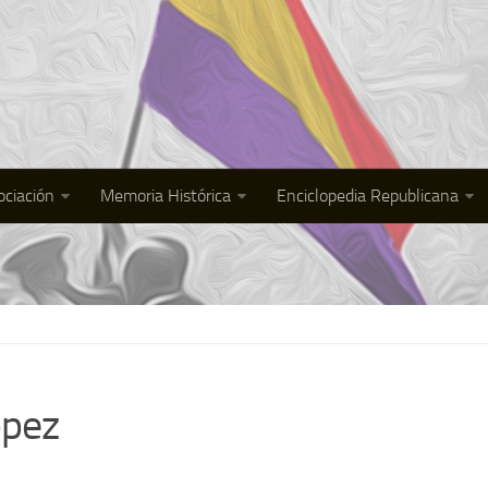
ociación
Memoria Histórica
Enciclopedia Republicana
ópez