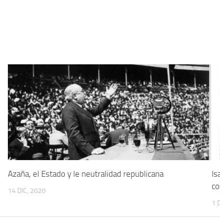
5
Azaña, el Estado y le neutralidad republicana
Is
co
14 DIC, 2020
1 