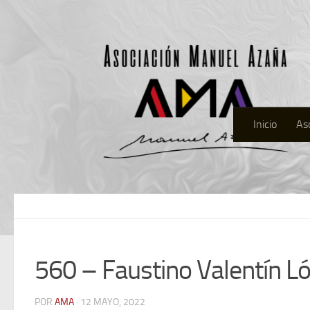
Inicio
As
560 – Faustino Valentín L
POR
AMA
· 12 MAYO, 2022