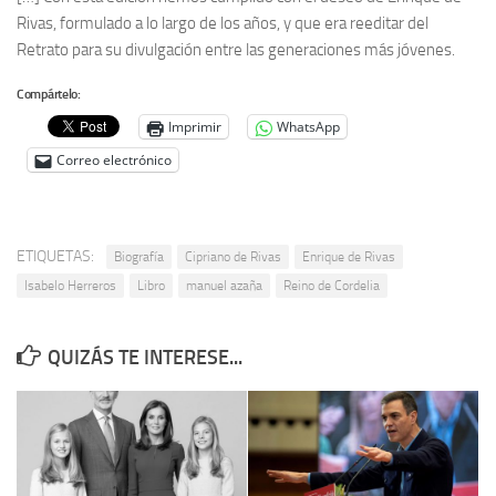
Rivas, formulado a lo largo de los años, y que era reeditar del
Retrato para su divulgación entre las generaciones más jóvenes.
Compártelo:
Imprimir
WhatsApp
Correo electrónico
ETIQUETAS:
Biografía
Cipriano de Rivas
Enrique de Rivas
Isabelo Herreros
Libro
manuel azaña
Reino de Cordelia
QUIZÁS TE INTERESE...