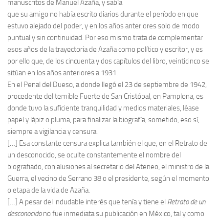
manuscritos de Manuel Azaña, y sabía
que su amigo no había escrito diarios durante el período en que
estuvo alejado del poder, y en los años anteriores solo de modo
puntual y sin continuidad. Por eso mismo trata de complementar
esos años de la trayectoria de Azaña como político y escritor, y es
por ello que, de los cincuenta y dos capítulos del libro, veinticinco se
sitúan en los años anteriores a 1931.
En el Penal del Dueso, a donde llegó el 23 de septiembre de 1942,
procedente del temible Fuerte de San Cristóbal, en Pamplona, es
donde tuvo la suficiente tranquilidad y medios materiales, léase
papel y lápiz o pluma, para finalizar la biografía, sometido, eso sí,
siempre a vigilancia y censura.
[…] Esa constante censura explica también el que, en el Retrato de
un desconocido, se oculte constantemente el nombre del
biografiado, con alusiones al secretario del Ateneo, el ministro de la
Guerra, el vecino de Serrano 38 o el presidente, según el momento
o etapa de la vida de Azaña.
[…] A pesar del indudable interés que tenía y tiene el
Retrato de un
desconocido
no fue inmediata su publicación en México, tal y como