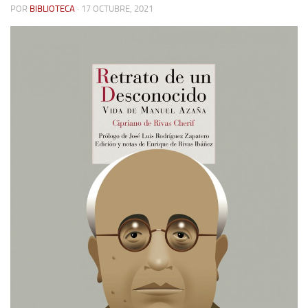
POR
BIBLIOTECA
· 17 OCTUBRE, 2021
Contacto
Memoria Histórica
Investigación previa de la represión en Talavera de la Reina (1937-
1947).
Informe Represión en Toledo 1936-1947 | Buscador
Informe de la fosa de abril de 1939 de Tembleque
Enciclopedia Republicana
Militantes históricos IR
Personajes republicanos
Izquierda Republicana. Agrupaciones y Militantes (1934-1939)
Izquierda Republicana. Navarra
Izquierda Republicana. Galicia
Textos esenciales del republicanismo