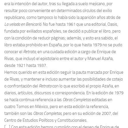
era la intención del autor, tras su llegada a suelo mejicano, por
resultar poco conveniente en determinados círculos del exilio
republicano, como tampoco lo había sido la aparición años atrás de
La velada en Benicarló
. No fue hasta 1961 que una editorial, Oasis,
fundada por exiliados españoles, se decidió a publicar el libro, pero
con la condición de reducir páginas; además, y esto era sabido, el
libro estaba prohibido en España, por lo que hasta 1979 no se pudo
conocer el
Retrato
, en una cuidada edición a cargo de Enrique de
Rivas, que incluyó el epistolario entre el autor y Manuel Azaña,
desde 1921 hasta 1937.
Hemos querido en esta edición seguir la pauta marcada por Enrique
de Rivas, y mantener e incluso aumentar las posibilidades de cotejo
o confrontación del
Retrato
con lo que escribió el propio Azaña, en
diarios, artículos, discursos o correspondencia. En la edición de 1979
se hacía continua referencia a las
Obras Completas
editadas en
cuatro Tomos en México, pero en esta edición la referencia,
también son las
Obras Completas
, pero en su edición de 2007, del
Centro de Estudios Políticos y Constitucionales.
[…] Con esta edición hemos cumplido con el deseo de Enrique de