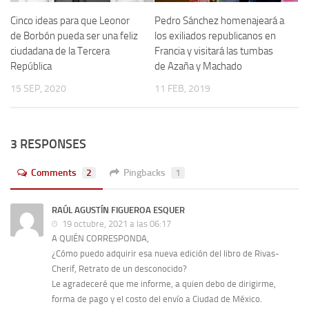
Cinco ideas para que Leonor
Pedro Sánchez homenajeará a
de Borbón pueda ser una feliz
los exiliados republicanos en
ciudadana de la Tercera
Francia y visitará las tumbas
República
de Azaña y Machado
15 SEP, 2020
11 FEB, 2019
3 RESPONSES
Comments
2
Pingbacks
1
RAÚL AGUSTÍN FIGUEROA ESQUER
19 octubre, 2021 a las 06:17
A QUIÉN CORRESPONDA,
¿Cómo puedo adquirir esa nueva edición del libro de Rivas-
Cherif, Retrato de un desconocido?
Le agradeceré que me informe, a quien debo de dirigirme,
forma de pago y el costo del envío a Ciudad de México.