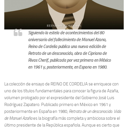
Archivo histórico
Archivo
Archivo Documental
Biografía
Siguiendo la estela de acontecimientos del 80
aniversario del fallecimiento de Manuel Azaña,
Cronología fundamental de Manuel Azaña
Reino de Cordelia publica una nueva edición de
Artículos sobre Manuel Azaña
Retrato de un desconocido
, obra de Cipriano de
Ochenta años sin Manuel Azaña
Rivas Cherif, publicada por vez primera en México
en 1961 y, posteriormente, en España en 1980.
Bibliografías
Biblioteca
La colección de ensayo de REINO DE CORDELIA se enriquece con
Catálogo Biblioteca
uno de los títulos fundamentales para conocer la figura de Azaña,
volumen prologado por el expresidente del Gobierno José Luis
Catálogo Hemeroteca
Rodríguez Zapatero. Publicado primero en México en 1961 y
Fondo Mario J. Bonilla
posteriormente en España en 1980,
Retrato de un desconocido. Vida
Biblioteca-Novedades
de Manuel Azaña
es la biografía más completa y ambiciosa sobre el
último presidente de la República española. Aunque es cierto que
Publicaciones destacadas de nuestra hemeroteca