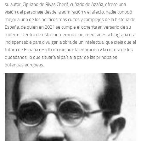
su autor, Cipriano de Rivas Cherif, cuñado de Azaña, ofrece una
Noticias
visión del personaje desde la admiración y el afecto, nadie conoció
mejor a uno de los políticos más cultos y complejos de la historia de
Tienda
España, de quien en 2021 se cumple el ochenta aniversario de su
muerte. Dentro de esta conmemoración, reeditar esta biografía era
indispensable para divulgar la obra de un intelectual que creía que el
futuro de España residía en mejorar la educación y la cultura de los
ciudadanos, lo que situaría al país a la par de las principales
potencias europeas.