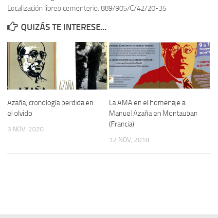
Localización libreo cementerio: 889/905/C/42/20-35
Contacto
QUIZÁS TE INTERESE...
Memoria Histórica
Investigación previa de la represión en Talavera de la Reina (1937-
1947).
Informe Represión en Toledo 1936-1947 | Buscador
Informe de la fosa de abril de 1939 de Tembleque
Azaña, cronología perdida en
La AMA en el homenaje a
Enciclopedia Republicana
el olvido
Manuel Azaña en Montauban
(Francia)
Militantes históricos IR
3 NOV, 2020
12 NOV, 2018
Personajes republicanos
Izquierda Republicana. Agrupaciones y Militantes (1934-1939)
Izquierda Republicana. Navarra
Izquierda Republicana. Galicia
Textos esenciales del republicanismo