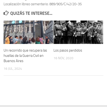
Localización libreo cementerio: 889/905/C/42/20-35
Contacto
QUIZÁS TE INTERESE...
Memoria Histórica
Investigación previa de la represión en Talavera de la Reina (1937-
1947).
Informe Represión en Toledo 1936-1947 | Buscador
Informe de la fosa de abril de 1939 de Tembleque
Un recorrido que recupera las
Los pasos perdidos
Enciclopedia Republicana
huellas de la Guerra Civil en
16 NOV, 2020
Buenos Aires
Militantes históricos IR
16 JUL, 2024
Personajes republicanos
Izquierda Republicana. Agrupaciones y Militantes (1934-1939)
Izquierda Republicana. Navarra
Izquierda Republicana. Galicia
Textos esenciales del republicanismo