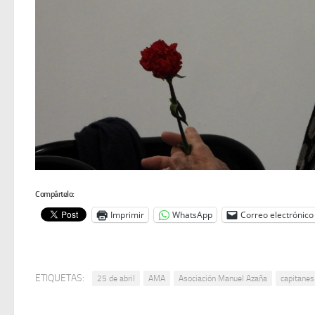
Compártelo:
Imprimir
WhatsApp
Correo electrónico
ETIQUETAS:
25 de abril
AMA
Asociación Manuel Azaña
capitanes 