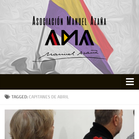
Inicio
TAGGED:
CAPITANES DE ABRIL
Asociación
Quienes somos
Actividades
Colabora