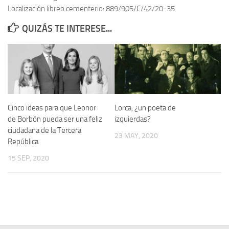
Localización libreo cementerio: 889/905/C/42/20-35
Contacto
QUIZÁS TE INTERESE...
Memoria Histórica
Investigación previa de la represión en Talavera de la Reina (1937-
1947).
Informe Represión en Toledo 1936-1947 | Buscador
Informe de la fosa de abril de 1939 de Tembleque
Cinco ideas para que Leonor
Lorca, ¿un poeta de
Enciclopedia Republicana
de Borbón pueda ser una feliz
izquierdas?
ciudadana de la Tercera
Militantes históricos IR
23 MAY, 2020
República
Personajes republicanos
15 SEP, 2020
Izquierda Republicana. Agrupaciones y Militantes (1934-1939)
Izquierda Republicana. Navarra
Izquierda Republicana. Galicia
Textos esenciales del republicanismo