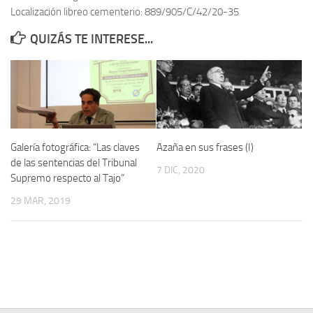
Localización libreo cementerio: 889/905/C/42/20-35
Contacto
QUIZÁS TE INTERESE...
Memoria Histórica
Investigación previa de la represión en Talavera de la Reina (1937-
1947).
Informe Represión en Toledo 1936-1947 | Buscador
Informe de la fosa de abril de 1939 de Tembleque
Galería fotográfica: “Las claves
Azaña en sus frases (I)
Enciclopedia Republicana
de las sentencias del Tribunal
7 DIC, 2020
Supremo respecto al Tajo”
Militantes históricos IR
29 MAR, 2019
Personajes republicanos
Izquierda Republicana. Agrupaciones y Militantes (1934-1939)
Izquierda Republicana. Navarra
Izquierda Republicana. Galicia
Textos esenciales del republicanismo