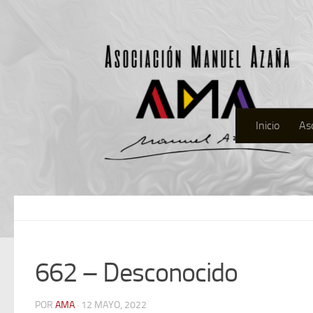
Inicio
As
662 – Desconocido
POR
AMA
· 12 MAYO, 2022