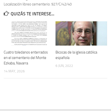
Localización libreo cementerio: 927/C/42/40
Contacto
QUIZÁS TE INTERESE...
Memoria Histórica
Investigación previa de la represión en Talavera de la Reina (1937-
1947).
Informe Represión en Toledo 1936-1947 | Buscador
Informe de la fosa de abril de 1939 de Tembleque
Cuatro toledanos enterrados
Bicocas de la iglesia católica
Enciclopedia Republicana
en el cementerio del Monte
española
Ezkaba, Navarra
Militantes históricos IR
6 JUN, 2022
14 MAY, 2026
Personajes republicanos
Izquierda Republicana. Agrupaciones y Militantes (1934-1939)
Izquierda Republicana. Navarra
Izquierda Republicana. Galicia
Textos esenciales del republicanismo