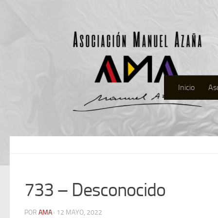
Inicio
As
733 – Desconocido
POR
AMA
· 12 MAYO, 2022