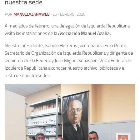
nuestra sede
Contacto
POR
MANUELAZANAWEB
· 25 FEBRERO, 2020
Memoria Histórica
A mediados de febrero, una delegación de Izquierda Republicana
Investigación previa de la represión en Talavera de la Reina (1937-
visitó las instalaciones de la
Asociación Manuel Azaña.
1947).
Nuestro presidente, Isabelo Herreros , acompañó a Fran Pérez,
Informe Represión en Toledo 1936-1947 | Buscador
Secretario de Organización de Izquierda Republicana y dirigente de
Informe de la fosa de abril de 1939 de Tembleque
Izquierda Unida Federal y José Miguel Sebastián, Vocal Federal de
Izquierda Republicana a conocer nuestro archivo, biblioteca y el
Enciclopedia Republicana
resto de nuestra sede.
Militantes históricos IR
Personajes republicanos
Izquierda Republicana. Agrupaciones y Militantes (1934-1939)
Izquierda Republicana. Navarra
Izquierda Republicana. Galicia
Textos esenciales del republicanismo