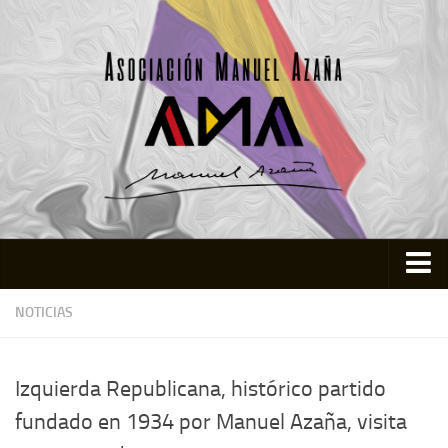
Inicio
NOTICIAS
Asociación
Quienes somos
Izquierda Republicana, histórico partido
Actividades
fundado en 1934 por Manuel Azaña, visita
Colabora