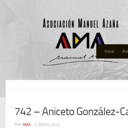
Inicio
As
742 – Aniceto González-Ca
POR
AMA
· 12 MAYO, 2022