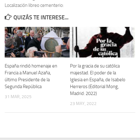
Localización libreo cementerio:
Contacto
QUIZÁS TE INTERESE...
Memoria Histórica
Investigación previa de la represión en Talavera de la Reina (1937-
1947).
Informe Represión en Toledo 1936-1947 | Buscador
Informe de la fosa de abril de 1939 de Tembleque
España rindió homenaje en
Por la gracia de su católica
Enciclopedia Republicana
Francia a Manuel Azaña,
majestad. El poder de la
último Presidente de la
Iglesia en España, de Isabelo
Militantes históricos IR
Segunda República
Herreros (Editorial Mong,
Personajes republicanos
Madrid: 2022)
31 MAR, 2025
Izquierda Republicana. Agrupaciones y Militantes (1934-1939)
23 MAY, 2022
Izquierda Republicana. Navarra
Izquierda Republicana. Galicia
Textos esenciales del republicanismo