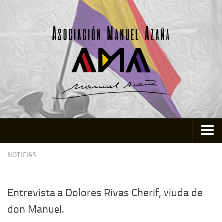
Inicio
NOTICIAS
Asociación
Quienes somos
Entrevista a Dolores Rivas Cherif, viuda de
Actividades
don Manuel.
Colabora