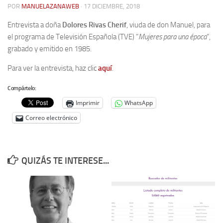
POR
MANUELAZANAWEB
· 17 DICIEMBRE, 2018
Contacto
Entrevista a doña
Dolores Rivas Cherif
, viuda de don Manuel, para
Memoria Histórica
el programa de Televisión Española (TVE) “
Mujeres para una época
“,
grabado y emitido en 1985.
Investigación previa de la represión en Talavera de la Reina (1937-
1947).
Para ver la entrevista, haz clic
aquí
.
Informe Represión en Toledo 1936-1947 | Buscador
Compártelo:
Informe de la fosa de abril de 1939 de Tembleque
Imprimir
WhatsApp
Enciclopedia Republicana
Correo electrónico
Militantes históricos IR
Personajes republicanos
QUIZÁS TE INTERESE...
Izquierda Republicana. Agrupaciones y Militantes (1934-1939)
Izquierda Republicana. Navarra
Izquierda Republicana. Galicia
Textos esenciales del republicanismo