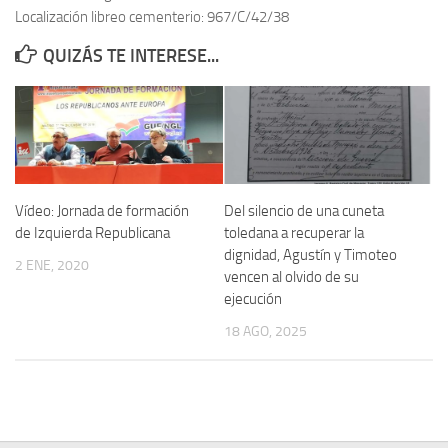
Localización libreo cementerio: 967/C/42/38
Contacto
QUIZÁS TE INTERESE...
Memoria Histórica
Investigación previa de la represión en Talavera de la Reina (1937-
1947).
Informe Represión en Toledo 1936-1947 | Buscador
Informe de la fosa de abril de 1939 de Tembleque
Vídeo: Jornada de formación
Del silencio de una cuneta
Enciclopedia Republicana
de Izquierda Republicana
toledana a recuperar la
dignidad, Agustín y Timoteo
Militantes históricos IR
2 ENE, 2020
vencen al olvido de su
Personajes republicanos
ejecución
Izquierda Republicana. Agrupaciones y Militantes (1934-1939)
18 AGO, 2025
Izquierda Republicana. Navarra
Izquierda Republicana. Galicia
Textos esenciales del republicanismo