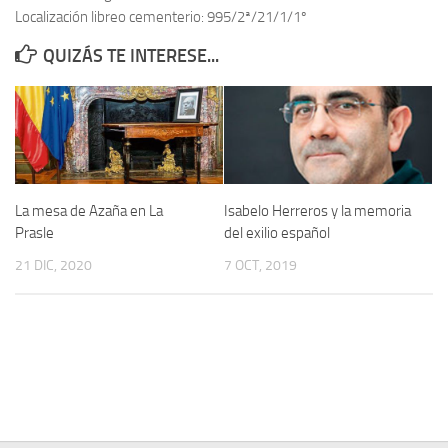
Localización libreo cementerio: 995/2ª/21/1/1º
Contacto
QUIZÁS TE INTERESE...
Memoria Histórica
Investigación previa de la represión en Talavera de la Reina (1937-
1947).
Informe Represión en Toledo 1936-1947 | Buscador
Informe de la fosa de abril de 1939 de Tembleque
La mesa de Azaña en La
Isabelo Herreros y la memoria
Enciclopedia Republicana
Prasle
del exilio español
Militantes históricos IR
21 DIC, 2020
7 OCT, 2019
Personajes republicanos
Izquierda Republicana. Agrupaciones y Militantes (1934-1939)
Izquierda Republicana. Navarra
Izquierda Republicana. Galicia
Textos esenciales del republicanismo