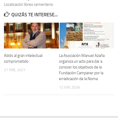
Localización libreo cementerio:
Contacto
QUIZÁS TE INTERESE...
Memoria Histórica
Investigación previa de la represión en Talavera de la Reina (1937-
1947).
Informe Represión en Toledo 1936-1947 | Buscador
Informe de la fosa de abril de 1939 de Tembleque
Adiós al gran intelectual
La Asociación Manuel Azaña
Enciclopedia Republicana
comprometido
organiza un acto para dar a
conocer los objetivos de la
Militantes históricos IR
21 ENE, 2021
Fundación Campaner por la
Personajes republicanos
erradicación de la Noma
Izquierda Republicana. Agrupaciones y Militantes (1934-1939)
12 JUN, 2026
Izquierda Republicana. Navarra
Izquierda Republicana. Galicia
Textos esenciales del republicanismo