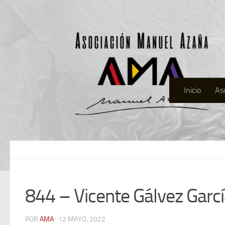
Inicio
As
844 – Vicente Gálvez Garc
POR
AMA
· 12 MAYO, 2022