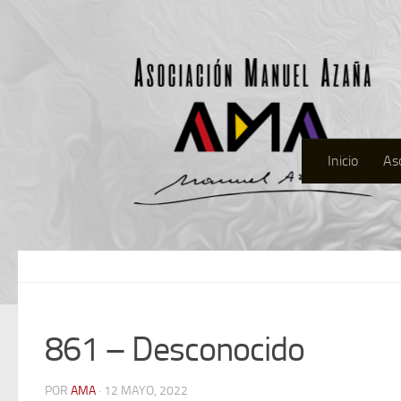
Inicio
As
861 – Desconocido
POR
AMA
· 12 MAYO, 2022