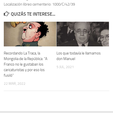
Localización libreo cementerio: 1000/C/42/39
Contacto
QUIZÁS TE INTERESE...
Memoria Histórica
Investigación previa de la represión en Talavera de la Reina (1937-
1947).
Informe Represión en Toledo 1936-1947 | Buscador
Informe de la fosa de abril de 1939 de Tembleque
Recordando La Traca, la
Los que todavía le llamamos
Enciclopedia Republicana
Mongolia de la República: “A
don Manuel
Franco no le gustaban los
Militantes históricos IR
5 JUL, 2021
caricaturistas y por eso los
Personajes republicanos
fusiló”
Izquierda Republicana. Agrupaciones y Militantes (1934-1939)
22 MAR, 2022
Izquierda Republicana. Navarra
Izquierda Republicana. Galicia
Textos esenciales del republicanismo